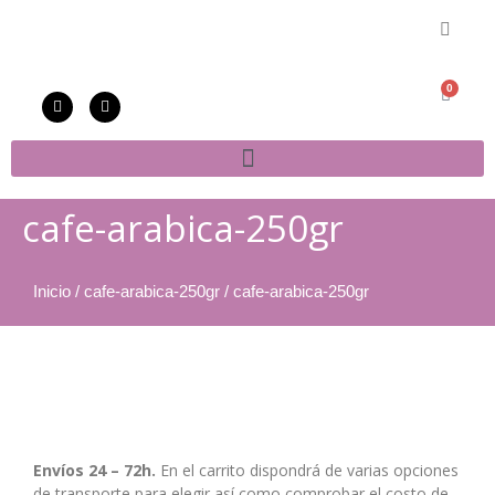
0
cafe-arabica-250gr
Inicio
/
cafe-arabica-250gr
/ cafe-arabica-250gr
Envíos 24 – 72h.
En el carrito dispondrá de varias opciones
de transporte para elegir así como comprobar el costo de